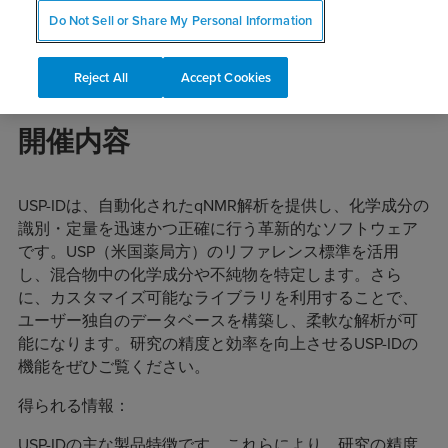
Do Not Sell or Share My Personal Information
Reject All
Accept Cookies
開催内容
USP-IDは、自動化されたqNMR解析を提供し、化学成分の
識別・定量を迅速かつ正確に行う革新的なソフトウェア
です。USP（米国薬局方）のリファレンス標準を活用
し、混合物中の化学成分や不純物を特定します。さら
に、カスタマイズ可能なライブラリを利用することで、
ユーザー独自のデータベースを構築し、柔軟な解析が可
能になります。研究の精度と効率を向上させるUSP-IDの
機能をぜひご覧ください。
得られる情報：
USP-IDの主な製品特徴です。これらにより、研究の精度