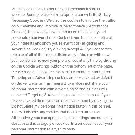
We use cookies and other tracking technologies on our
website. Some are essential to operate our website (Strictly
Necessary Cookies). We also use cookies to analyze the traffic
on our website and improve its performance (Performance
WEBINAR
Cookies), to provide you with enhanced functionality and
ワンクリックで化学成分の識
personalization (Functional Cookies), and to build a profile of
別・定量を実現するqNMR解析
your interests and show you relevant ads (Targeting and
Advertising Cookies). By clicking "Accept All", you consent to
ソフトウェアUSP-IDのご紹介
the use of all of the cookies listed above. You can withdraw
your consent or review your preferences at any time by clicking
on the Cookie Settings button on the bottom left of the page.
Please read our Cookie/Privacy Policy for more information.
USP-ID; a qNMR analysis software that enables
Targeting and Advertising cookies are deactivated by default
on Bruker website. This means Bruker does not share your
identification and quantification of chemical
personal information with advertising partners unless you
components with one click
activated Targeting & Advertising cookies in the past. If you
have activated them, you can deactivate them by clicking the
Do not Share my personal Information button in this banner.
This will disable any cookies that had been turned on.
オンデマンドで見る
Alternatively, you can open the cookie settings and manually
deactivate this category of cookies. Bruker does not sell your
personal information to any third party.